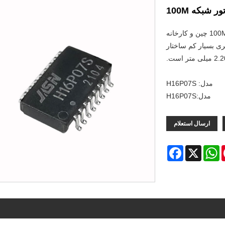
 شبکه 100M
JASN به عنوان یکی از تولید کنندگان حرفه ای ترانسفورماتور شبکه 100M چین و کارخانه
اریم. H16P07S یک محصول سری بسیار کم ساختار
مدل: H16P07S
مدل:H16P07S
ارسال استعلام
Facebook
WhatsApp
X
Pint