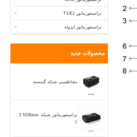
ترانسفورماتور T1/E1
ترانسفورماتور ایزوله
محصولات جدید
مغناطیسی شبکه گسسته
ترانسفورماتور شبکه 2.5GBase-
T