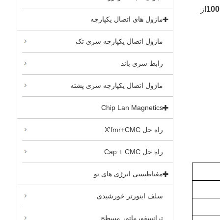
از
ماژول های اتصال یکپارچه
ماژول اتصال یکپارچه سری تک
رابط سری باند
ماژول اتصال یکپارچه سری پشته
Chip Lan Magnetics
راه حل X'fmr+CMC
راه حل Cap + CMC
مغناطیسی انرژی های نو
سلف اینورتر خورشیدی
ترانسفورماتور مسطح