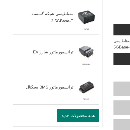
مغناطیسی شبکه گسسته
2.5GBase-T
ترانسفورماتور شارژ EV
ترانسفورماتور BMS سیگنال
همه محصولات جدید