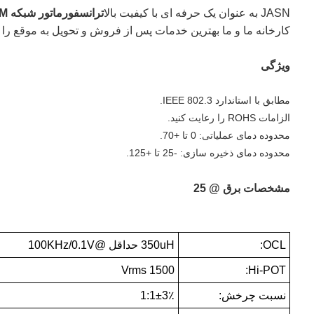
JASN به عنوان یک حرفه ای با کیفیت بالا
ترانسفورماتور شبکه 100M
کارخانه ما و ما بهترین خدمات پس از فروش و تحویل به موقع را به
ویژگی
مطابق با استاندارد IEEE 802.3.
الزامات ROHS را رعایت کنید.
محدوده دمای عملیاتی: 0 تا +70.
محدوده دمای ذخیره سازی: -25 تا +125.
مشخصات برق @ 25
OCL:
350uH حداقل @100KHz/0.1V
1500 Vrms
Hi-POT:
نسبت چرخش:
1:1±3٪