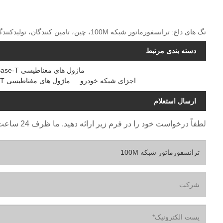
تگ های داغ: ترانسفورماتور شبکه 100M، چین، تامین کنندگان، تولیدکنندگان، کارخانه، سفارشی، نمونه رایگان، جدیدترین، خرید، ارزان، قیمت
دسته بندی مرتبط
ماژول های مغناطیسی 2.5GBase-T
اجزای شبکه خودرو
ماژول های مغناطیسی 18Gbase-T
ارسال استعلام
لطفاً درخواست خود را در فرم زیر ارائه دهید. ما ظرف 24 ساعت به شما پاسخ خواهیم داد.