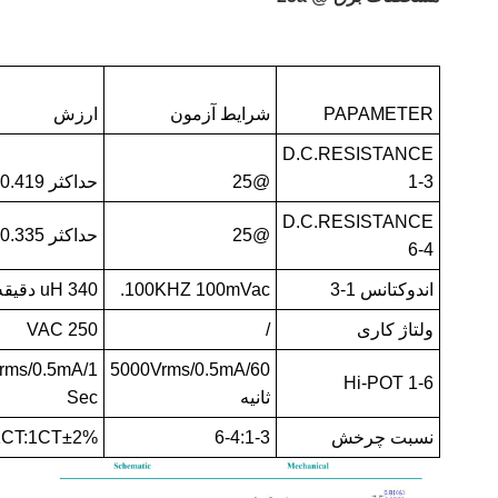
PAPAMETER
شرایط آزمون
ارزش
D.C.RESISTANCE
1-3
@25
حداکثر 0.419 اهم
D.C.RESISTANCE
@25
حداکثر 0.335 اهم
6-4
اندوکتانس 1-3
100KHZ 100mVac.
340 uH دقیقه
ولتاژ کاری
/
250 VAC
rms/0.5mA/1
5000Vrms/0.5mA/60
Hi-POT 1-6
ثانیه
Sec
نسبت چرخش
6-4:1-3
1CT:1CT±2%