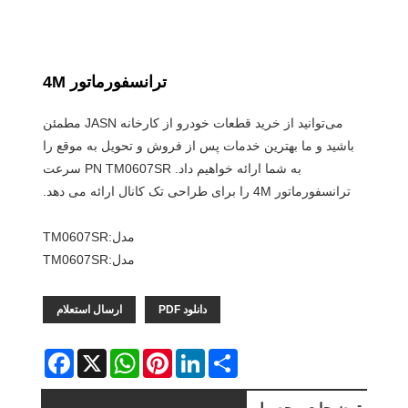
ترانسفورماتور 4M
می‌توانید از خرید قطعات خودرو از کارخانه JASN مطمئن
باشید و ما بهترین خدمات پس از فروش و تحویل به موقع را
به شما ارائه خواهیم داد. PN TM0607SR سرعت
ترانسفورماتور 4M را برای طراحی تک کانال ارائه می دهد.
مدل:TM0607SR
مدل:TM0607SR
دانلود PDF
ارسال استعلام
Facebook
WhatsApp
X
Pinterest
LinkedIn
Share