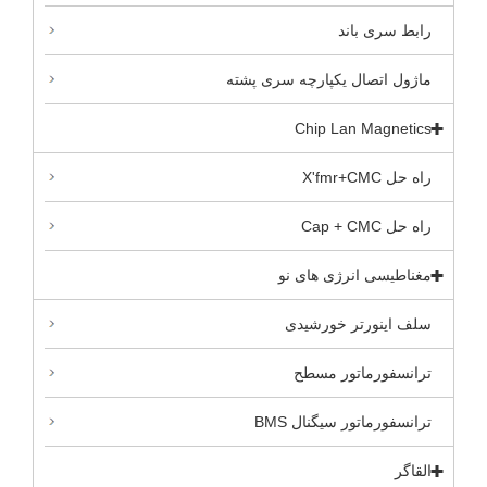
رابط سری باند
ماژول اتصال یکپارچه سری پشته
Chip Lan Magnetics
راه حل X'fmr+CMC
راه حل Cap + CMC
مغناطیسی انرژی های نو
سلف اینورتر خورشیدی
ترانسفورماتور مسطح
ترانسفورماتور سیگنال BMS
القاگر