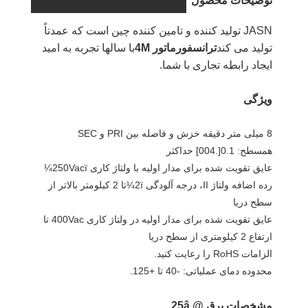
توضیحات محصول
JASN تولید کننده و تامین کننده چین است که عمدتاً
تولید می کند
ترانسفورماتور 4M
با سالها تجربه به امید
ایجاد رابطه تجاری با شما.
ویژگی
8 میلی متر دقیقه خزش و فاصله بین PRI و SEC
همسطح: 0.1[.004] حداکثر
عایق تقویت شده برای مدار اولیه با ولتاژ کاری 250Vacï¼
رده اضافه ولتاژ II، درجه آلودگی 2ï¼تا 2 کیلومتر بالاتر از
سطح دریا
عایق تقویت شده برای مدار اولیه در ولتاژ کاری 400Vac تا
ارتفاع 2 کیلومتری از سطح دریا
الزامات RoHS را رعایت کنید.
محدوده دمای عملیاتی: -40 تا +125.
مشخصات برق @ 25â