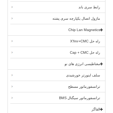
رابط سری باند
ماژول اتصال یکپارچه سری پشته
Chip Lan Magnetics
راه حل X'fmr+CMC
راه حل Cap + CMC
مغناطیسی انرژی های نو
سلف اینورتر خورشیدی
ترانسفورماتور مسطح
ترانسفورماتور سیگنال BMS
القاگر