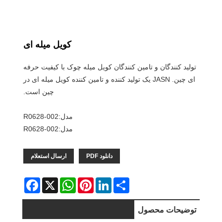
کویل میله ای
تولید کنندگان و تامین کنندگان کویل میله چوک با کیفیت حرفه
ای چین. JASN یک تولید کننده و تامین کننده کویل میله ای در
چین است.
مدل:R0628-002
مدل:R0628-002
دانلود PDF
ارسال استعلام
Facebook
WhatsApp
X
Pinterest
LinkedIn
Share
توضیحات محصول