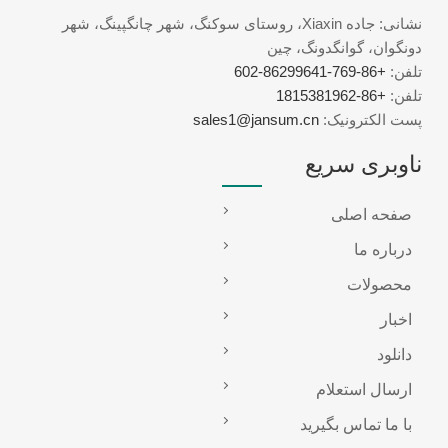
نشانی: جاده Xiaxin، روستای سوکنگ، شهر چانگپینگ، شهر
دونگوان، گوانگدونگ، چین
تلفن:
+86-769-86299641-602
تلفن:
+86-1815381962
پست الکترونیک:
sales1@jansum.cn
ناوبری سریع
صفحه اصلی
درباره ما
محصولات
اخبار
دانلود
ارسال استعلام
با ما تماس بگیرید